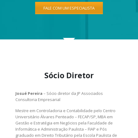
FALE COM UM ESPECIALISTA
Sócio Diretor
Josué Pereira
– Sócio diretor da JP Associados
Consultoria Empresarial
Mestre em Controladoria e Contabilidade pelo Centro
Universitário Álvares Penteado – FECAP/SP, MBA em
Gestão e Estratégia em Negócios pela Faculdade de
Informática e Administração Paulista – FIAP e Pós
graduado em Direito Tributário pela Escola Paulista de