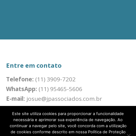
Entre em contato
Telefone:
(11) 3909-7202
WhatsApp:
(11) 95465-5606
E-mail:
josue@jpassociados.com.br
Este site utiliza cookies para proporcionar a funcionalidade
necessária e aprimorar sua experiência de navegação. Ao
continuar a navegar pelo site, você concorda com a utilização
© 2020. JP Associados Consultoria Empresarial
de cookies conforme descrito em nossa Política de Proteção